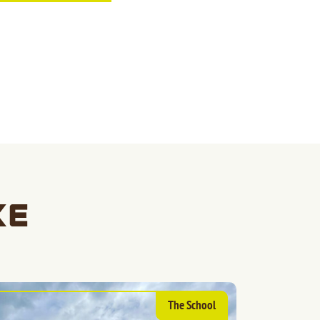
ke
The School