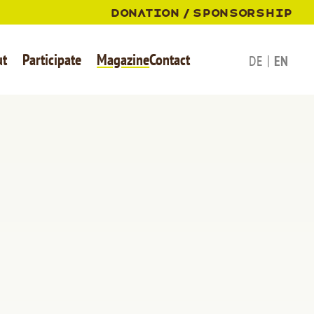
DONATION
SPONSORSHIP
ut
Participate
Magazine
Contact
DE
EN