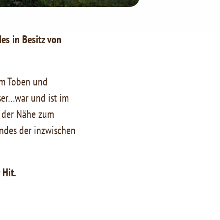
es in Besitz von
um Toben und
ser…war und ist im
d der Nähe zum
andes der inzwischen
 Hit.