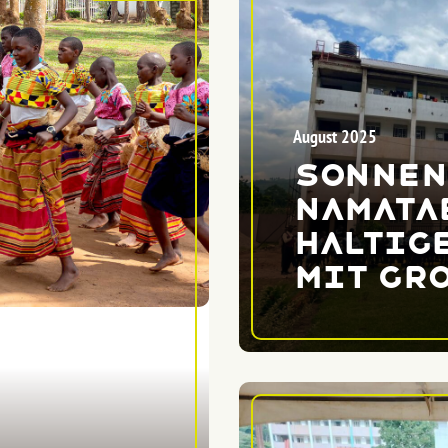
August 2025
Sonnen
Namatab
haltig
mit gr