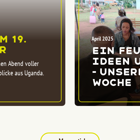
 19.
April 2025
hr
Ein Fe
Ideen 
nen Abend voller
– unser
licke aus Uganda.
woche