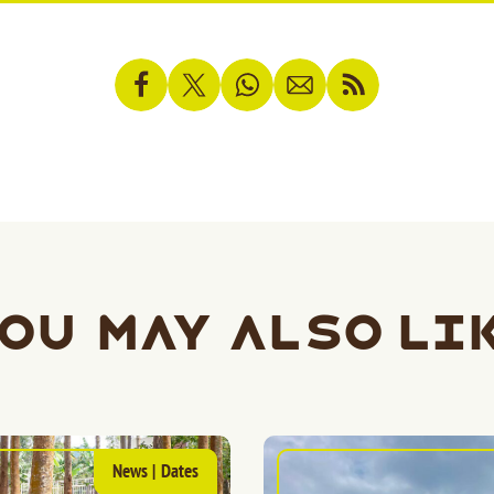
ou may also li
News
|
Dates