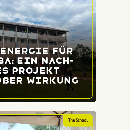
­energie für
a: Ein nach­
es Projekt
oßer Wirkung
The School